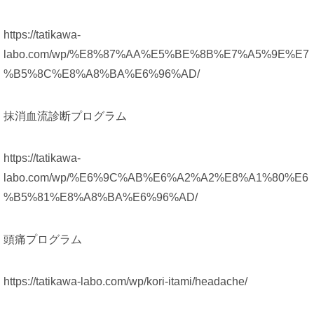
https://tatikawa-
labo.com/wp/%E8%87%AA%E5%BE%8B%E7%A5%9E%E7
%B5%8C%E8%A8%BA%E6%96%AD/
抹消血流診断プログラム
https://tatikawa-
labo.com/wp/%E6%9C%AB%E6%A2%A2%E8%A1%80%E6
%B5%81%E8%A8%BA%E6%96%AD/
頭痛プログラム
https://tatikawa-labo.com/wp/kori-itami/headache/