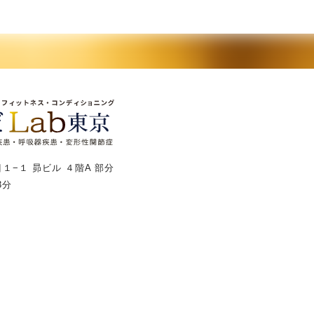
１−１ 昴ビル ４階A 部分
3分