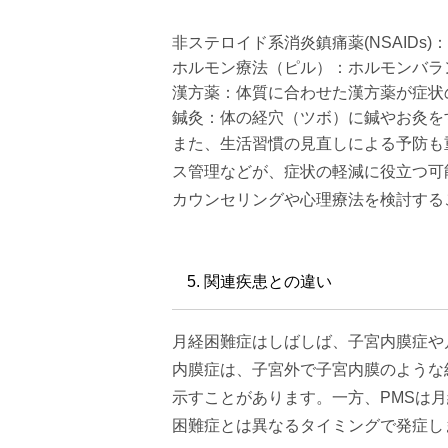
非ステロイド系消炎鎮痛薬(NSAID
ホルモン療法（ピル）：ホルモンバラ
漢方薬：体質に合わせた漢方薬が症状
鍼灸：体の経穴（ツボ）に鍼やお灸を
また、生活習慣の見直しによる予防も
ス管理などが、症状の軽減に役立つ可
カウンセリングや心理療法を検討することも有
5. 関連疾患との違い
月経困難症はしばしば、子宮内膜症や
内膜症は、子宮外で子宮内膜のような
示すことがあります。一方、PMSは
困難症とは異なるタイミングで発症します​