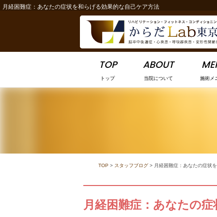
月経困難症：あなたの症状を和らげる効果的な自己ケア方法
-->
TOP
ABOUT
ME
トップ
当院について
施術メ
TOP
>
スタッフブログ
>
月経困難症：あなたの症状を
月経困難症：あなたの症