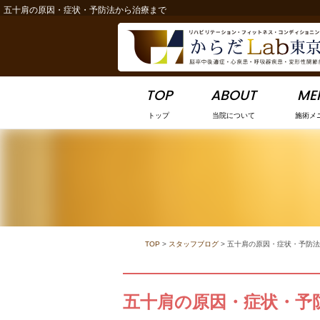
五十肩の原因・症状・予防法から治療まで
-->
TOP
ABOUT
ME
トップ
当院について
施術メ
TOP
>
スタッフブログ
>
五十肩の原因・症状・予防法
五十肩の原因・症状・予