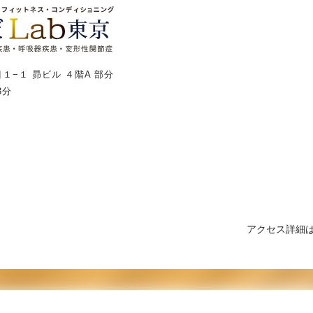
１−１ 昴ビル ４階A 部分
3分
アクセス詳細