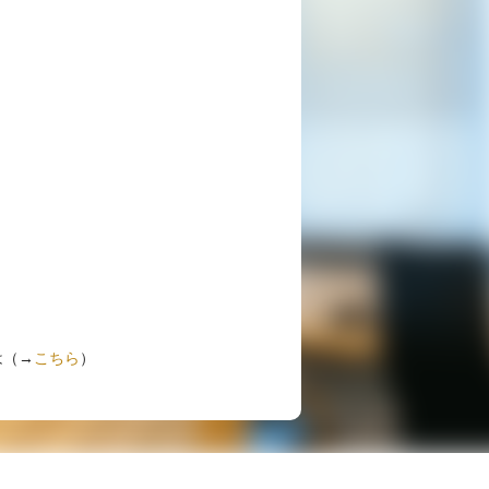
は（→
こちら
）