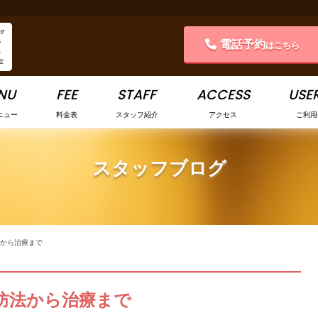
電話予約
はこちら
NU
FEE
STAFF
ACCESS
USER
ニュー
料金表
スタッフ紹介
アクセス
ご利用
スタッフブログ
から治療まで
防法から治療まで