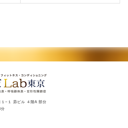
１−１ 昴ビル ４階A 部分
3分