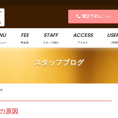
電話予約
はこちら
NU
FEE
STAFF
ACCESS
USER
ニュー
料金表
スタッフ紹介
アクセス
ご利用
スタッフブログ
因
の原因