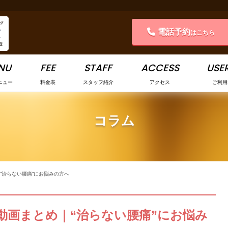
電話予約
はこちら
NU
FEE
STAFF
ACCESS
USER
ニュー
料金表
スタッフ紹介
アクセス
ご利用
コラム
“治らない腰痛”にお悩みの方へ
動画まとめ｜“治らない腰痛”にお悩み