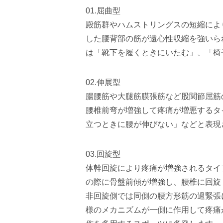
01.屈曲型
殿筋群やハムストリングスの短縮によ
した腰背部の筋が遠心性収縮を強いら
は「靴下を履くときにいたむ」、「椅
02.伸展型
腸腰筋や大腿筋膜張筋など股関節屈筋
腰椎前弯が増強して疼痛が増悪するタ
立つときに腰が伸びない」などと表現
03.回旋型
体幹回旋により疼痛が増強されるタイ
の際に骨盤前傾が増強し、腰椎に回旋
非回旋側では同側の腰方形筋の過緊張
様のメカニズムが一側に作用して疼痛