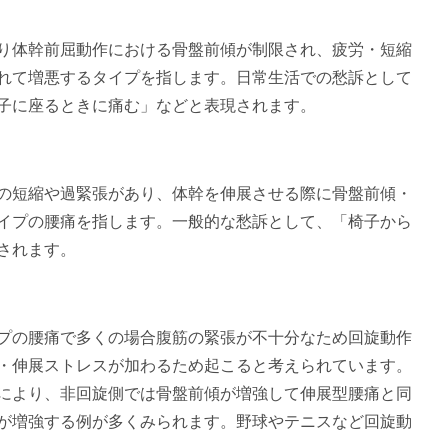
り体幹前屈動作における骨盤前傾が制限され、疲労・短縮
れて増悪するタイプを指します。日常生活での愁訴として
子に座るときに痛む」などと表現されます。
の短縮や過緊張があり、体幹を伸展させる際に骨盤前傾・
イプの腰痛を指します。一般的な愁訴として、「椅子から
されます。
プの腰痛で多くの場合腹筋の緊張が不十分なため回旋動作
・伸展ストレスが加わるため起こると考えられています。
により、非回旋側では骨盤前傾が増強して伸展型腰痛と同
が増強する例が多くみられます。野球やテニスなど回旋動