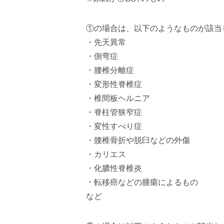
①の場合は、以下のようなものが該当
・先天異常
・側弯症
・腰椎分離症
・変形性脊椎症
・椎間板ヘルニア
・脊柱管狭窄症
・変性すべり症
・腰椎骨折や脱臼などの外傷
・カリエス
・化膿性脊椎炎
・転移癌などの腫瘍によるもの
など