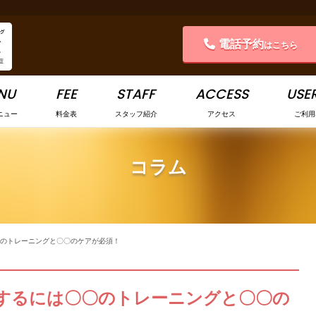
電話予約
はこちら
NU
FEE
STAFF
ACCESS
USER
ニュー
料金表
スタッフ紹介
アクセス
ご利用
コラム
のトレーニングと〇〇のケアが必須！
するには〇〇のトレーニングと〇〇の