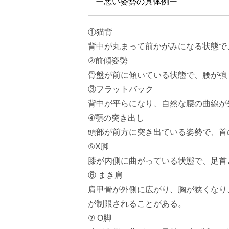
ー悪い姿勢の具体例ー
①猫背
背中が丸まって前かがみになる状態で
②前傾姿勢
骨盤が前に傾いている状態で、腰が強
③フラットバック
背中が平らになり、自然な腰の曲線が
④顎の突き出し
頭部が前方に突き出ている姿勢で、首
⑤X脚
膝が内側に曲がっている状態で、足首
⑥ まき肩
肩甲骨が外側に広がり、胸が狭くなり
が制限されることがある。
⑦ O脚