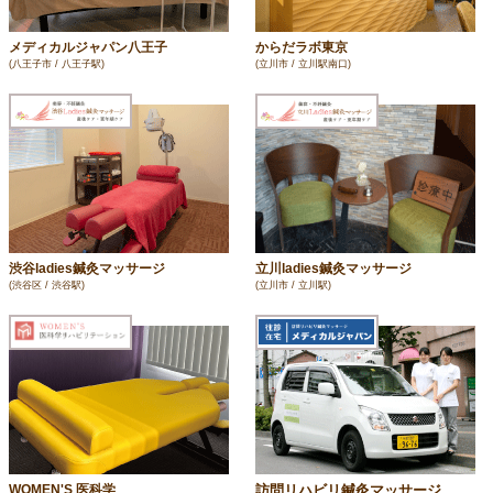
メディカルジャパン八王子
からだラボ東京
(八王子市 / 八王子駅)
(立川市 / 立川駅南口)
渋谷ladies鍼灸マッサージ
立川ladies鍼灸マッサージ
(渋谷区 / 渋谷駅)
(立川市 / 立川駅)
訪問リハビリ鍼灸マッサージ
WOMEN'S 医科学