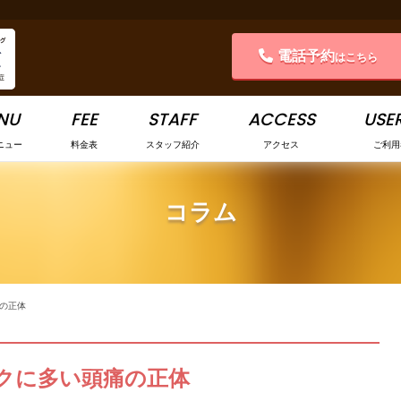
電話予約
はこちら
NU
FEE
STAFF
ACCESS
USER
ニュー
料金表
スタッフ紹介
アクセス
ご利用
コラム
痛の正体
ークに多い頭痛の正体