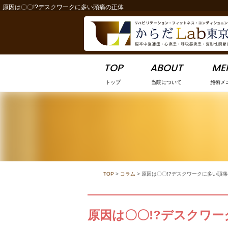
原因は〇〇!?デスクワークに多い頭痛の正体
-->
TOP
ABOUT
ME
トップ
当院について
施術メ
TOP
>
コラム
>
原因は〇〇!?デスクワークに多い頭
原因は〇〇!?デスクワ