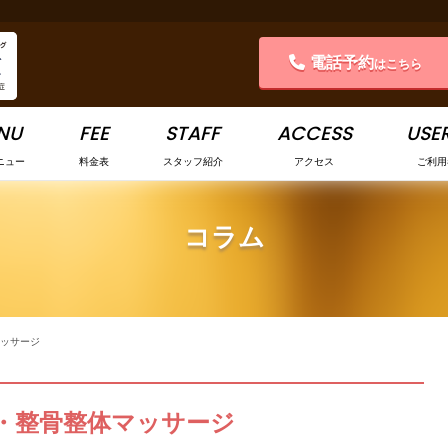
電話予約
はこちら
NU
FEE
STAFF
ACCESS
USER
ニュー
料金表
スタッフ紹介
アクセス
ご利用
コラム
ッサージ
・整骨整体マッサージ