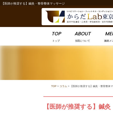
【医師が推奨する】鍼灸・整骨整体マッサージ
-->
TOP
ABOUT
ME
トップ
当院について
施術メ
TOP
>
コラム
>
【医師が推奨する】鍼灸・整骨整体マ
【医師が推奨する】鍼灸