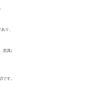
」
であり、
、意識）
切です。
。