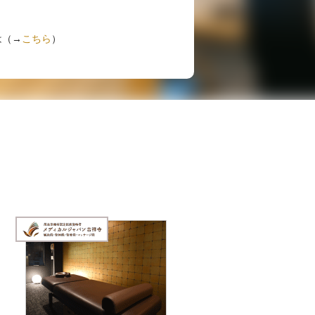
は（→
こちら
）