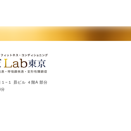
１−１ 昴ビル ４階A 部分
3分