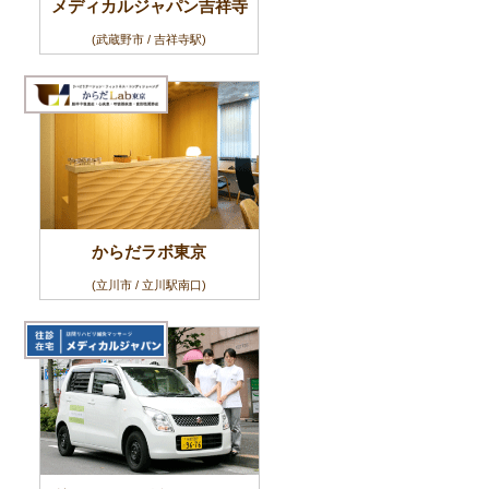
メディカルジャパン吉祥寺
(武蔵野市 / 吉祥寺駅)
からだラボ東京
(立川市 / 立川駅南口)