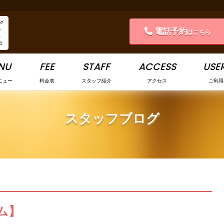
電話予約
はこちら
NU
FEE
STAFF
ACCESS
USER
ニュー
料金表
スタッフ紹介
アクセス
ご利用
スタッフブログ
ム】