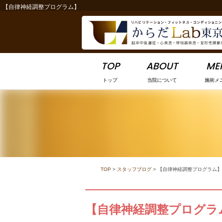
【自律神経調整プログラム】
-->
TOP
ABOUT
ME
トップ
当院について
施術メ
TOP
>
スタッフブログ
>
【自律神経調整プログラム】
【自律神経調整プログラ