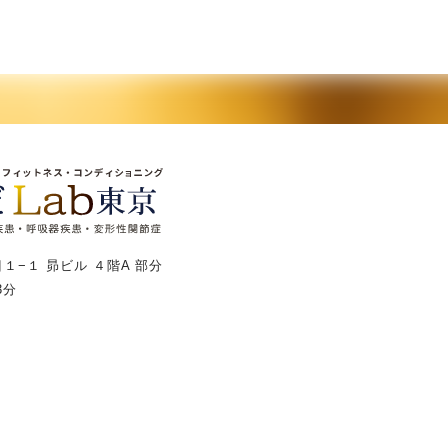
１−１ 昴ビル ４階A 部分
3分