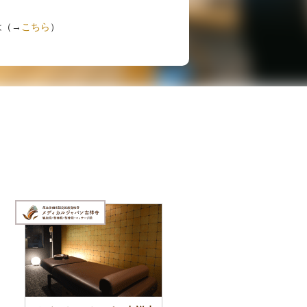
は（→
こちら
）