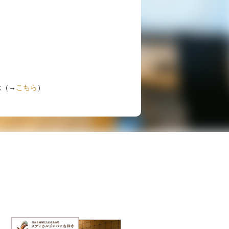
は（→
こちら
）