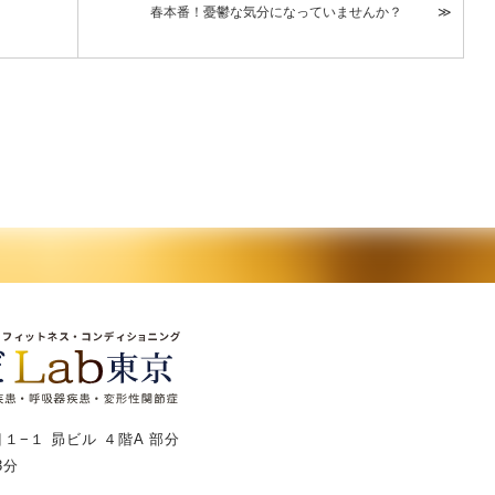
春本番！憂鬱な気分になっていませんか？
１−１ 昴ビル ４階A 部分
3分