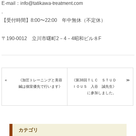
E-mail：info@tatikawa-treatment.com
.
【受付時間】8:00〜22:00 年中無休（不定休）
〒190-0012 立川市曙町2－4－4昭和ビル８F
《加圧トレーニングと美容
《第38回ＴＬＣ ＳＴＵＤ
鍼は個室優先で行います》
ＩＯＵＳ 入谷 誠先生》
に参加しました。
カテゴリ