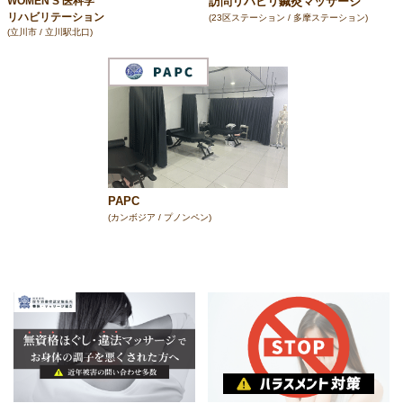
訪問リハビリ鍼灸マッサージ
WOMEN'S 医科学
リハビリテーション
(23区ステーション / 多摩ステーション)
(立川市 / 立川駅北口)
PAPC
(カンボジア / プノンペン)